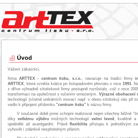
Úvod
Vážení zákazníci,
firma
ARTTEX - centrum tisku, s.r.o.
, navazuje na tradici firmy
i
ARTTEX
, která vznikla krátce po listopadovém převratu v roce
1991
. N
z dříve výhradně sítotiskové firmy postupně rozrůstalo, což v roce 200
transformaci na společnost s ručením omezeným.
Výrazné obohacení 
technologií (včetně unikátních inovací např. v oboru sítotisku) nás při t
vedlo k připojení přídomku
"centrum tisku"
k názvu firmy.
V současné době jsme schopni realizovat nejen všechny běžné "ti
díky
velkému výběru
možných technologií
velmi levně
, kvalitně a
ojedinělé až avantgardní. Právě
flexibilita
přístupu k jednotlivým 
vyhovět i zdánlivě nesplnitelným přáním.