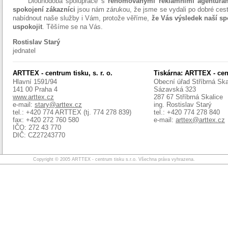
Dlouhodobá spolupráce s
renomovanými reklamními agentura
spokojení zákazníci
jsou nám zárukou, že jsme se vydali po dobré cest
nabídnout naše služby i Vám, protože věříme,
že Vás výsledek naší s
uspokojit
. Těšíme se na Vás.
Rostislav Starý
jednatel
ARTTEX - centrum tisku, s. r. o.
Tiskárna: ARTTEX - cent
Hlavní 1591/94
Obecní úřad Stříbrná Ska
141 00 Praha 4
Sázavská 323
www.arttex.cz
287 67 Stříbrná Skalice
e-mail:
stary@arttex.cz
ing. Rostislav Starý
tel.: +420 774 ARTTEX (tj. 774 278 839)
tel.: +420 774 278 840
fax: +420 272 760 580
e-mail:
arttex@arttex.cz
IČO: 272 43 770
DIČ: CZ27243770
Copyright © 2005 ARTTEX - centrum tisku s.r.o. Všechna práva vyhrazena.