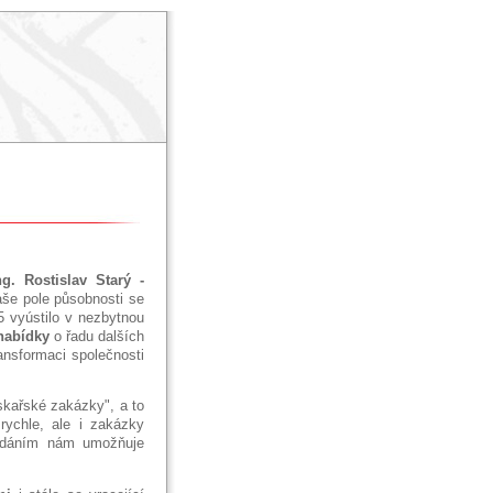
ng. Rostislav Starý -
aše pole působnosti se
5 vyústilo v nezbytnou
nabídky
o řadu dalších
ransformaci společnosti
skařské zakázky", a to
 rychle, ale i zakázky
zadáním nám umožňuje