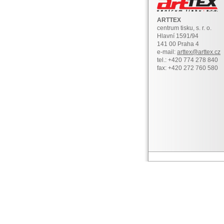
ARTTEX
centrum tisku, s. r. o.
Hlavní 1591/94
141 00 Praha 4
e-mail:
arttex@arttex.cz
tel.: +420 774 278 840
fax: +420 272 760 580