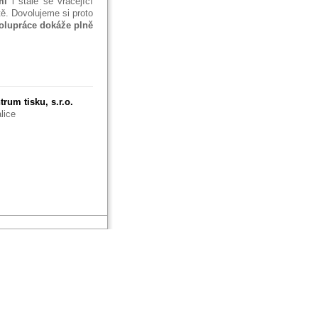
mi
i stále se vracející
ě. Dovolujeme si proto
polupráce dokáže plně
rum tisku, s.r.o.
lice